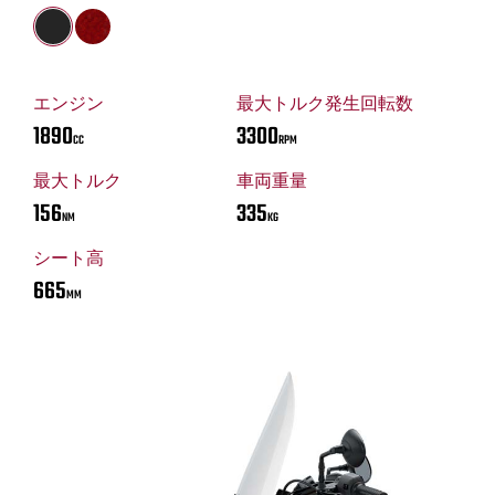
エンジン
最大トルク発生回転数
1890
3300
CC
RPM
最大トルク
車両重量
156
335
NM
KG
シート高
665
MM