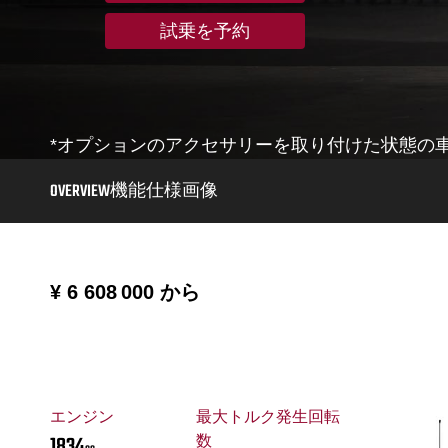
試乗を予約
*オプションのアクセサリーを取り付けた状態の
OVERVIEW
機能
仕様
画像
¥ 6 608 000
から
エンジン
最大トルク発生回転
1834
数