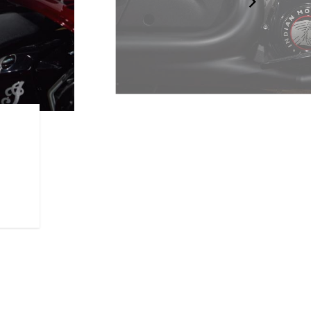
新型パワープラス
新しいパワープラス112 cu-in
181.4 Nmのトルクを発生。こ
リカ・キング・オブ・ザ・バガ