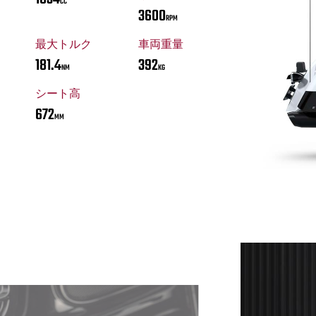
CC
3600
RPM
最大トルク
車両重量
181.4
392
NM
KG
シート高
672
MM