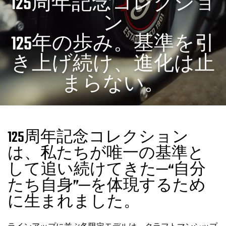
125周年記念コレクショ
ン
125年の歩み。基準を引
き上げ続け、進化は止
まらない。
125周年記念コレクション
は、私たちが唯一の基準と
して追い続けてきた─“自分
たち自身”─を体現するため
に生まれました。