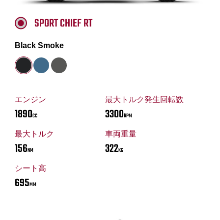
SPORT CHIEF RT
Black Smoke
エンジン
最大トルク発生回転数
1890
3300
CC
RPM
最大トルク
車両重量
156
322
NM
KG
シート高
695
MM